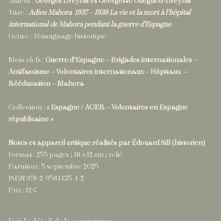
Auteur :
Georges Dreyfus et Georgette Guéguen-Dreyfus
Titre :
Adieu Mahora 1937 – 1938 La vie et la mort à l’hôpital
international de Mahora pendant la guerre d’Espagne
Genre : Témoignage historique
Mots clefs :
Guerre d’Espagne – Brigades internationales –
Antifascisme – Volontaires internationaux – Hôpitaux –
Rééducation – Mahora
Collection :
« Espagne / ACER – Volontaires en Espagne
républicaine »
Notes et appareil critique réalisés par Édouard Sill (historien)
Format : 255 pages ; 18 x 12 cm ; relié
Parution : 5 septembre 2025
ISBN 978-2-9584435-4-2
Prix : 12 €