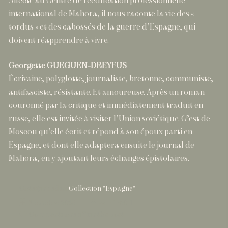
Affecté au Centre de rééducation professionnelle
international de Mahora, il nous raconte la vie des «
tordus » et des cabossés de la guerre d’Espagne, qui
doivent réapprendre à vivre.
Georgette GUEGUEN-DREYFUS
Écrivaine, polyglotte, journaliste, bretonne, communiste,
antifasciste, résistante. Et amoureuse. Après un roman
couronné par la critique et immédiatement traduit en
russe, elle est invitée à visiter l’Union soviétique. C’est de
Moscou qu’elle écrit et répond à son époux parti en
Espagne, et dont elle adaptera ensuite le journal de
Mahora, en y ajoutant leurs échanges épistolaires.
Categorized in:
Collection "Espagne"
6
3 octobre 2025
admin6011
octobre
Comments are off for this post.
2025